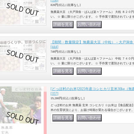
[330]
820円
(税込)
[在庫なし]
無農薬大豆 （大戸洞舎・ばんば楽々ファーム） 大粒 ８２０円/
い。 ☆ 量に限りがございます。 ☆ 手作業で選別されてい
｜
【期間・数量限定】無農薬大豆（中粒）－大戸洞舎
[444]
740円
(税込)
[在庫なし]
無農薬大豆 （大戸洞舎・ばんば楽々ファーム） 中粒 ７４０円/
い。 ☆ 量に限りがございます。 ☆ 手作業で選別されてい
｜
[どっぽ村のお米]2025年産コシヒカリ玄米30kg
[357]
19,200円
(税込)
[在庫なし]
どっぽ村のお米 無農薬 玄米 コシヒカリ ☆お米は【食品配送
米の生育状況により、お届け時期が変わる場合がございます。
｜