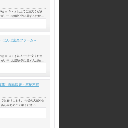
kg ☆ ３ｋｇ以上でご注文くださ
ますが、中には部分的に黒ずんだ粒…
・ばんば楽楽ファーム－
kg ☆ ３ｋｇ以上でご注文くださ
ますが、中には部分的に黒ずんだ粒…
（無農薬）配送限定・宅配不可
】でお届けします。 今後の天候やお
 あらかじめご了承ください…