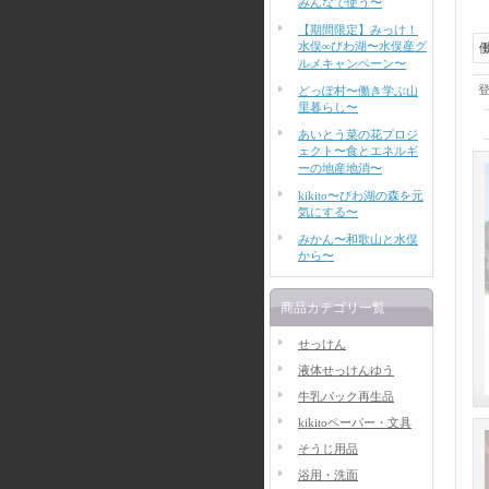
みんなで使う〜
【期間限定】みっけ！
水俣∞びわ湖〜水俣産グ
ルメキャンペーン〜
どっぽ村〜働き学ぶ山
里暮らし〜
あいとう菜の花プロジ
ェクト〜食とエネルギ
ーの地産地消〜
kikito〜びわ湖の森を元
気にする〜
みかん〜和歌山と水俣
から〜
商品カテゴリ一覧
せっけん
液体せっけんゆう
牛乳パック再生品
kikitoペーパー・文具
そうじ用品
浴用・洗面