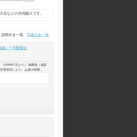
大豆などの共同購入です。
説明付き一覧
写真のみ一覧
減農薬）＊宅配限定
2018年7月より） 減農薬（滋賀
の生育状況により、お届け時期…