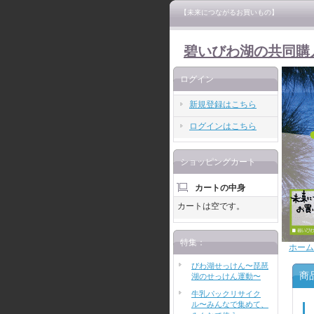
【未来につながるお買いもの】
碧いびわ湖の共同購
ログイン
新規登録はこちら
ログインはこちら
ショッピングカート
カートの中身
カートは空です。
特集：
ホーム
びわ湖せっけん〜琵琶
商
湖のせっけん運動〜
牛乳パックリサイク
ル〜みんなで集めて、