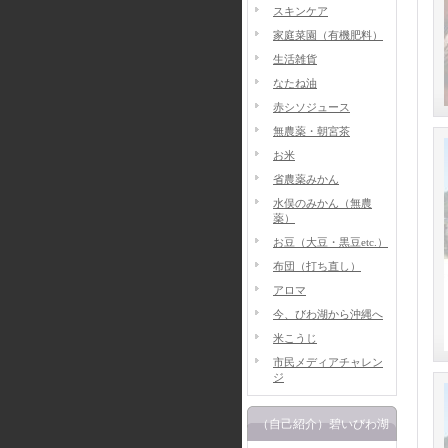
スキンケア
家庭菜園（有機肥料）
生活雑貨
なたね油
赤シソジュース
無農薬・朝宮茶
お米
省農薬みかん
水俣のみかん（無農
薬）
お豆（大豆・黒豆etc.）
布団（打ち直し）
アロマ
今、びわ湖から沖縄へ
米こうじ
市民メディアチャレン
ジ
（自己紹介）碧いびわ湖