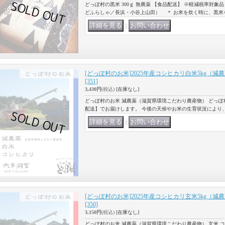
どっぽ村の黒米 300ｇ 無農薬 【食品配送】 ※軽減税率対象
どふらしゃ／長浜・小谷上山田） ＊ お米を炊く時に、黒米
｜
[どっぽ村のお米]2025年産コシヒカリ白米5kg（減
[351]
3,430円
(税込)
[在庫なし]
どっぽ村のお米 減農薬（滋賀県環境こだわり農産物） どっぽ村
配送】でお届けします。 今後の天候やお米の生育状況により
｜
[どっぽ村のお米]2025年産コシヒカリ玄米5kg（減
[350]
3,150円
(税込)
[在庫なし]
どっぽ村のお米 減農薬（滋賀県環境こだわり農産物） 玄米 