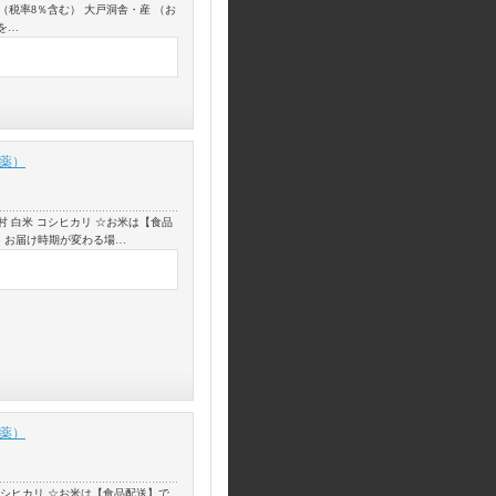
品（税率8％含む） 大戸洞舎・産 （お
を…
農薬）
 白米 コシヒカリ ☆お米は【食品
、お届け時期が変わる場…
農薬）
コシヒカリ ☆お米は【食品配送】で