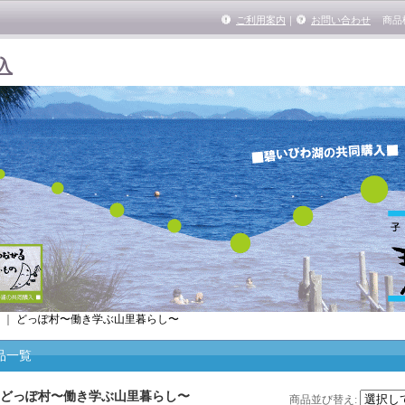
ご利用案内
｜
お問い合わせ
商品
入
｜
どっぽ村〜働き学ぶ山里暮らし〜
品一覧
どっぽ村〜働き学ぶ山里暮らし〜
商品並び替え
: