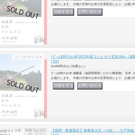
お届けします。 今後の天候やお米の生育状況により、お届け
｜
[どっぽ村のお米]2025年産コシヒカリ玄米30kg
[356]
16,000円
(税込)
[在庫なし]
どっぽ村のお米 減農薬（滋賀県環境こだわり農産物） 玄米 
お届けします。 今後の天候やお米の生育状況により、お届け
｜
【期間・数量限定】無農薬大豆（大粒）－大戸洞舎