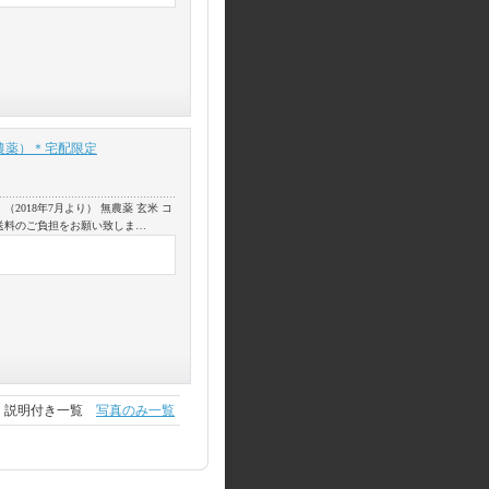
無農薬）＊宅配限定
2018年7月より） 無農薬 玄米 コ
送料のご負担をお願い致しま…
説明付き一覧
写真のみ一覧