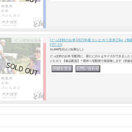
[どっぽ村のお米]2025年産コシヒカリ玄米25kg（
[357-25]
16,000円
(税込)
[在庫なし]
どっぽ村のお米 宅配用に、新たに25ｋｇサイズができました！（
シヒカリ 【食品配送】＊県外へ宅配便で発送致します（別途
｜