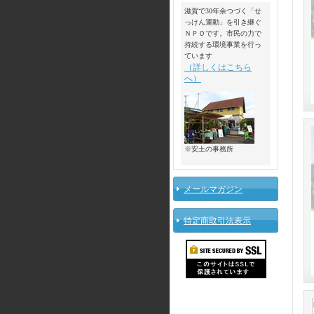
滋賀で30年余つづく「せ
っけん運動」を引き継ぐ
ＮＰＯです。市民の力で
持続する環境事業を行っ
ています
（詳しくはこちら
へ）
※安土の事務所
メールマガジン
特定商取引法表示