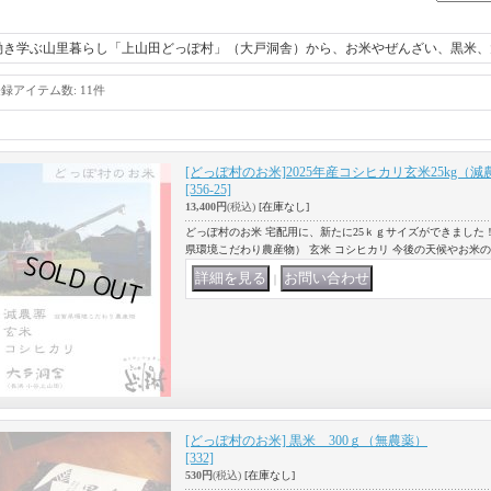
働き学ぶ山里暮らし「上山田どっぽ村」（大戸洞舎）から、お米やぜんざい、黒米、
登録アイテム数
:
11件
[どっぽ村のお米]2025年産コシヒカリ玄米25kg（
[356-25]
13,400円
(税込)
[在庫なし]
どっぽ村のお米 宅配用に、新たに25ｋｇサイズができました！（
県環境こだわり農産物） 玄米 コシヒカリ 今後の天候やお米
｜
[どっぽ村のお米] 黒米 300ｇ（無農薬）
[332]
530円
(税込)
[在庫なし]