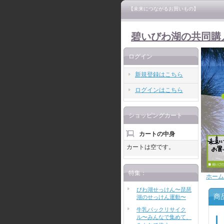
【未来につながるお買いもの】
碧いびわ湖の共同購
ログイン
新規登録はこちら
ログインはこちら
ショッピングカート
カートの中身
カートは空です。
特集：
ホーム
びわ湖せっけん〜琵琶
商
湖のせっけん運動〜
牛乳パックリサイク
ル〜みんなで集めて、