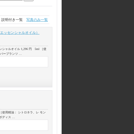
説明付き一覧
写真のみ一覧
ドエッセンシャルオイル）
ルオイル 1,296 円 5ml ［使
パープランツ …
l ［使用精油： シトロネラ、レ モン
ボディス …