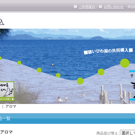
ご利用案内
｜
お問い合わせ
商品
入
｜
アロマ
品一覧
アロマ
商品並び替え
: