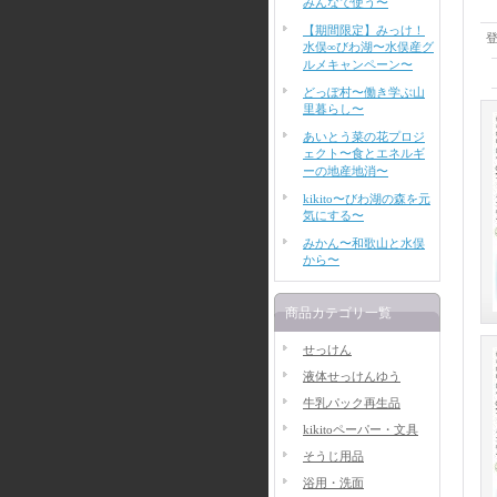
みんなで使う〜
【期間限定】みっけ！
水俣∞びわ湖〜水俣産グ
ルメキャンペーン〜
どっぽ村〜働き学ぶ山
里暮らし〜
あいとう菜の花プロジ
ェクト〜食とエネルギ
ーの地産地消〜
kikito〜びわ湖の森を元
気にする〜
みかん〜和歌山と水俣
から〜
商品カテゴリ一覧
せっけん
液体せっけんゆう
牛乳パック再生品
kikitoペーパー・文具
そうじ用品
浴用・洗面