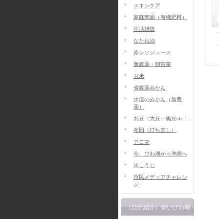
スキンケア
家庭菜園（有機肥料）
生活雑貨
なたね油
赤シソジュース
無農薬・朝宮茶
お米
省農薬みかん
水俣のみかん（無農
薬）
お豆（大豆・黒豆etc.）
布団（打ち直し）
アロマ
今、びわ湖から沖縄へ
米こうじ
市民メディアチャレン
ジ
（自己紹介）碧いびわ湖