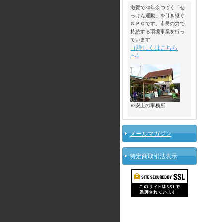
滋賀で30年余つづく「せ
っけん運動」を引き継ぐ
ＮＰＯです。市民の力で
持続する環境事業を行っ
ています
（詳しくはこちら
へ）
※安土の事務所
メールマガジン
特定商取引法表示