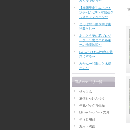
みんなで使う〜
【期間限定】みっけ！
水俣∞びわ湖〜水俣産グ
ルメキャンペーン〜
どっぽ村〜働き学ぶ山
里暮らし〜
あいとう菜の花プロジ
ェクト〜食とエネルギ
ーの地産地消〜
kikito〜びわ湖の森を元
気にする〜
みかん〜和歌山と水俣
から〜
商品カテゴリ一覧
せっけん
液体せっけんゆう
牛乳パック再生品
kikitoペーパー・文具
そうじ用品
浴用・洗面