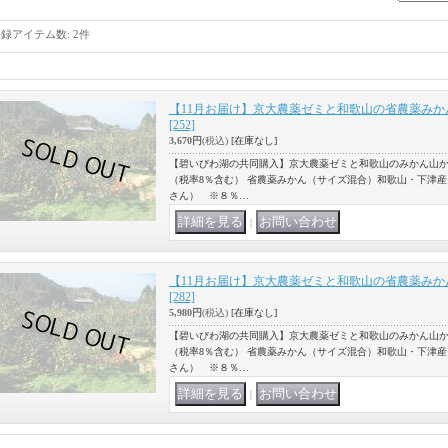
登録アイテム数
:
2件
【11月お届け】京大農薬ゼミと和歌山の省農薬みか
[252]
3,670円
(税込)
[在庫なし]
【碧いびわ湖の共同購入】京大農薬ゼミと和歌山のみかん山
（税率8％含む） 省農薬みかん（サイズ混合）和歌山・下津
さん） ※８％…
｜
【11月お届け】京大農薬ゼミと和歌山の省農薬みか
[282]
5,980円
(税込)
[在庫なし]
【碧いびわ湖の共同購入】京大農薬ゼミと和歌山のみかん山
（税率8％含む） 省農薬みかん（サイズ混合）和歌山・下津
さん） ※８％…
｜