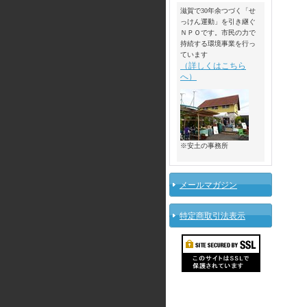
滋賀で30年余つづく「せ
っけん運動」を引き継ぐ
ＮＰＯです。市民の力で
持続する環境事業を行っ
ています
（詳しくはこちら
へ）
※安土の事務所
メールマガジン
特定商取引法表示