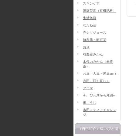
スキンケア
家庭菜園（有機肥料）
生活雑貨
なたね油
赤シソジュース
無農薬・朝宮茶
お米
省農薬みかん
水俣のみかん（無農
薬）
お豆（大豆・黒豆etc.）
布団（打ち直し）
アロマ
今、びわ湖から沖縄へ
米こうじ
市民メディアチャレン
ジ
（自己紹介）碧いびわ湖