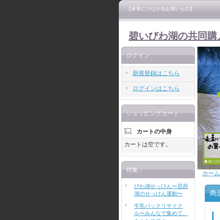
【未来につながるお買いもの】
碧いびわ湖の共同購
ログイン
新規登録はこちら
ログインはこちら
ショッピングカート
カートの中身
カートは空です。
特集：
ホーム
びわ湖せっけん〜琵琶
商
湖のせっけん運動〜
牛乳パックリサイク
ル〜みんなで集めて、