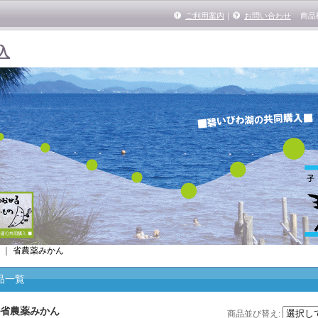
ご利用案内
｜
お問い合わせ
商品
入
｜
省農薬みかん
品一覧
省農薬みかん
商品並び替え
: