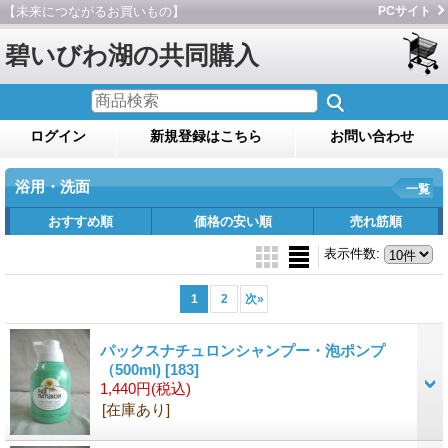
【未来につながるお買いもの】
PCサイト
碧いびわ湖の共同購入
ログイン
新規登録はこちら
お問い合わせ
浴用・洗面
一覧
おすすめ順
価格の安い順
売れ筋順
表示件数
:
1
2
次
»
パックスナチュロンシャンプー・泡ポンプ
（500ml)
[183]
1,440円
(税込)
[在庫あり]