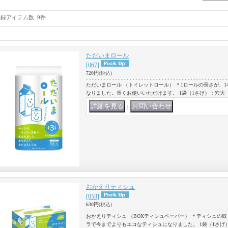
登録アイテム数
:
9件
ただいまロール
[067]
720円
(税込)
ただいまロール （トイレットロール） ＊1ロールの長さが、14
なりました。長くお使いいただけます。 1袋（1さげ）：穴大 1
｜
おかえりティシュ
[053]
630円
(税込)
おかえりティシュ （BOXティシュペーパー） ＊ティシュの
ラで今までよりもエコなティシュになりました。 1袋（1さげ）：4