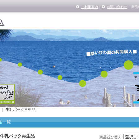
ご利用案内
｜
お問い合わせ
商品
入
｜
牛乳パック再生品
品一覧
牛乳パック再生品
商品並び替え
: