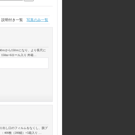
説明付き一覧
写真のみ一覧
0ｍから150ｍになり、より長尺に
50m×6ロール入り 外箱…
取り出し口のフィルムをなくし、脱プ
00枚（200組）×5箱入り …