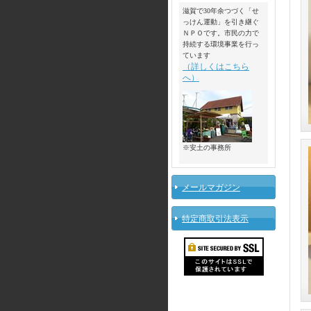
滋賀で30年余つづく「せ
っけん運動」を引き継ぐ
ＮＰＯです。市民の力で
持続する環境事業を行っ
ています
（詳しくはこちら
へ）
※安土の事務所
メールマガジン
特定商取引法表示