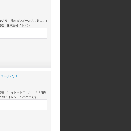
ール入り 外箱ダンボール入り数は、8
製造：株式会社イトマン …
6ロール入り
装 （トイレットロール） ＊１箱単
長尺のトイレットペーパーです。…