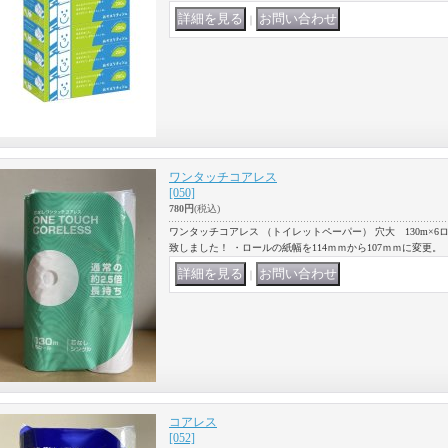
｜
ワンタッチコアレス
[050]
780円
(税込)
ワンタッチコアレス （トイレットペーパー） 穴大 130m×6ロ
致しました！ ・ロールの紙幅を114ｍｍから107ｍｍに変更。
｜
コアレス
[052]