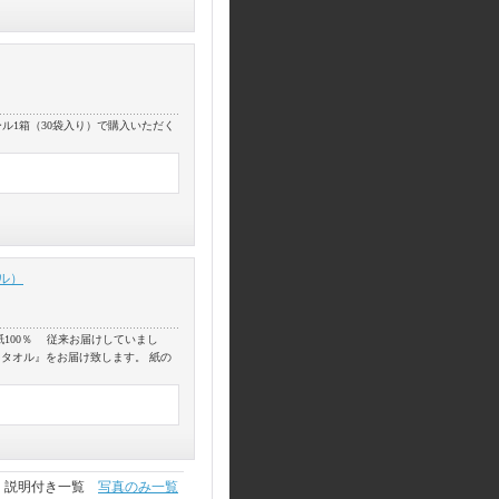
ボール1箱（30袋入り）で購入いただく
ル）
100％ 従来お届けしていまし
タオル』をお届け致します。 紙の
説明付き一覧
写真のみ一覧