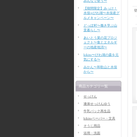
みんなで使う〜
【期間限定】みっけ！
水俣∞びわ湖〜水俣産グ
ルメキャンペーン〜
どっぽ村〜働き学ぶ山
里暮らし〜
あいとう菜の花プロジ
ェクト〜食とエネルギ
ーの地産地消〜
kikito〜びわ湖の森を元
気にする〜
みかん〜和歌山と水俣
から〜
商品カテゴリ一覧
せっけん
液体せっけんゆう
牛乳パック再生品
kikitoペーパー・文具
そうじ用品
浴用・洗面