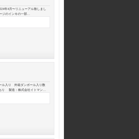
2024年4月〜リニューアル致しまし
ケージのインキの一部…
ロール入り 外箱ダンボール入り数
芯あり 製造：株式会社イトマン…