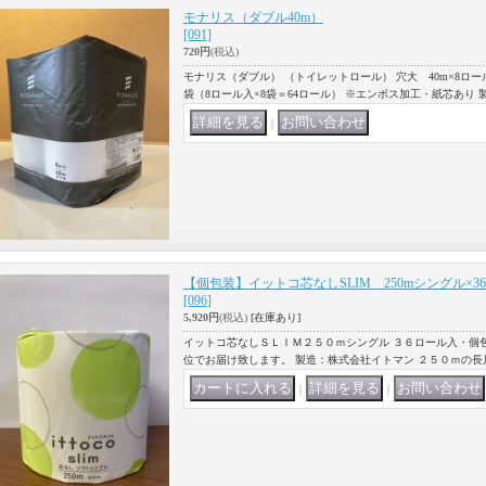
モナリス（ダブル40m）
[091]
720円
(税込)
モナリス（ダブル） （トイレットロール） 穴大 40m×8ロ
袋（8ロール入×8袋＝64ロール） ※エンボス加工・紙芯あり 
｜
【個包装】イットコ芯なしSLIM 250mシングル×3
[096]
5,920円
(税込)
[在庫あり]
イットコ芯なしＳＬＩＭ２５０ｍシングル ３６ロール入・個包
位でお届け致します。 製造：株式会社イトマン ２５０ｍの
｜
｜