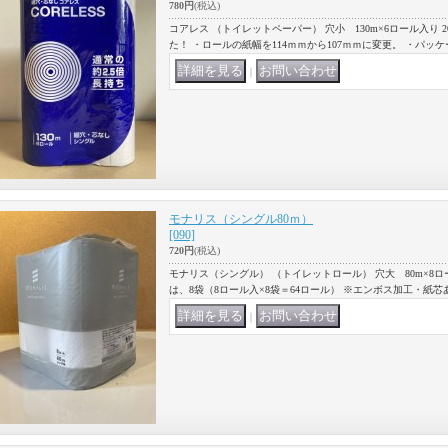
780円
(税込)
コアレス （トイレットペーパー） 穴小 130m×6ロール入り 
た！ ・ロールの紙幅を114ｍｍから107ｍｍに変更。 ・パッ
｜
モナリス（シングル80ｍ）
[090]
720円
(税込)
モナリス（シングル） （トイレットロール） 穴大 80m×8
は、8袋（8ロール入×8袋＝64ロール） ※エンボス加工・紙
｜