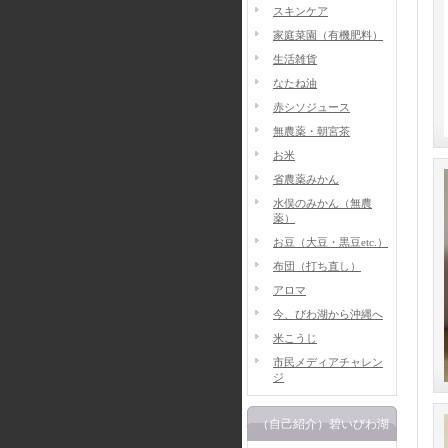
スキンケア
家庭菜園（有機肥料）
生活雑貨
なたね油
赤シソジュース
無農薬・朝宮茶
お米
省農薬みかん
水俣のみかん（無農
薬）
お豆（大豆・黒豆etc.）
布団（打ち直し）
アロマ
今、びわ湖から沖縄へ
米こうじ
市民メディアチャレン
ジ
（自己紹介）碧いびわ湖