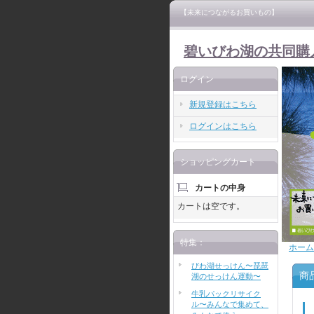
【未来につながるお買いもの】
碧いびわ湖の共同購
ログイン
新規登録はこちら
ログインはこちら
ショッピングカート
カートの中身
カートは空です。
特集：
ホーム
びわ湖せっけん〜琵琶
商
湖のせっけん運動〜
牛乳パックリサイク
ル〜みんなで集めて、